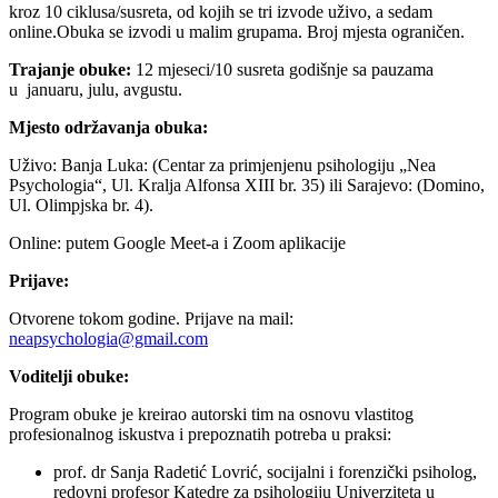
kroz 10 ciklusa/susreta, od kojih se tri izvode uživo, a sedam
online.Obuka se izvodi u malim grupama. Broj mjesta ograničen.
Trajanje obuke:
12 mjeseci/10 susreta godišnje sa pauzama
u januaru, julu, avgustu.
Mjesto održavanja obuka:
Uživo: Banja Luka: (Centar za primjenjenu psihologiju „Nea
Psychologia“, Ul. Kralja Alfonsa XIII br. 35) ili Sarajevo: (Domino,
Ul. Olimpjska br. 4).
Online: putem Google Meet-a i Zoom aplikacije
Prijave:
Otvorene tokom godine. Prijave na mail:
neapsychologia@gmail.com
Voditelji obuke:
Program obuke je kreirao autorski tim na osnovu vlastitog
profesionalnog iskustva i prepoznatih potreba u praksi:
prof. dr Sanja Radetić Lovrić, socijalni i forenzički psiholog,
redovni profesor Katedre za psihologiju Univerziteta u