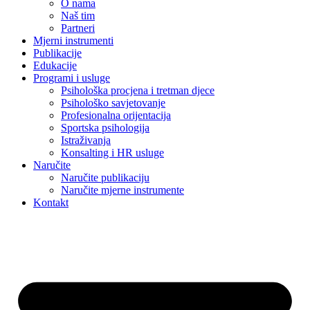
O nama
Naš tim
Partneri
Mjerni instrumenti
Publikacije
Edukacije
Programi i usluge
Psihološka procjena i tretman djece
Psihološko savjetovanje
Profesionalna orijentacija
Sportska psihologija
Istraživanja
Konsalting i HR usluge
Naručite
Naručite publikaciju
Naručite mjerne instrumente
Kontakt