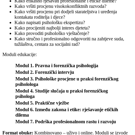
Kako efikasno rješavati profesionalne i etičke dileme?
Kako vršiti procjenu visokokonfliktnih razvoda?
Kako vršiti procjenu pri dodjeli starateljstva i uređenja
kontakata roditelja i djece?
Kako napisati psihološku ekspertizu?
Kako procijeniti najbolji interes djeteta?
Kako provoditi psihološko vještačenje?
Kako stručno i profesionalno odgovoriti na zahtjeve suda,
tužilaštva, centara za socijalni rad?
Moduli edukacije:
Modul 1. Pravna i forenzička psihologija
Modul 2. Forenzički intervju
Modul 3. Psihološke procjene u praksi forenzičkog
psiholologa
Modul 4. Studije slučaja u praksi forenzičkog
psihologa
Modul 5. Praktične vježbe
Modul 6. Između zakona i etike: rješavanje etičkih
dilema
Modul 7. Podrška profesionalnom rastu i razvoju
Format obuke:
Kombinovano – uživo i online. Moduli se izvode