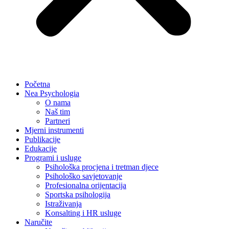
Početna
Nea Psychologia
O nama
Naš tim
Partneri
Mjerni instrumenti
Publikacije
Edukacije
Programi i usluge
Psihološka procjena i tretman djece
Psihološko savjetovanje
Profesionalna orijentacija
Sportska psihologija
Istraživanja
Konsalting i HR usluge
Naručite