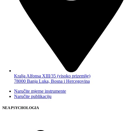
Kralja Alfonsa XIII/35 (visoko prizemlje)
78000 Banja Luka, Bosna i Hercegovina
Naručite mjerne instrumente
Naručite publikaciju
NEA PSYCHOLOGIA