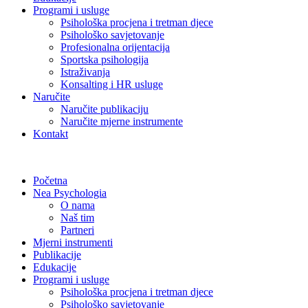
Programi i usluge
Psihološka procjena i tretman djece
Psihološko savjetovanje
Profesionalna orijentacija
Sportska psihologija
Istraživanja
Konsalting i HR usluge
Naručite
Naručite publikaciju
Naručite mjerne instrumente
Kontakt
Početna
Nea Psychologia
O nama
Naš tim
Partneri
Mjerni instrumenti
Publikacije
Edukacije
Programi i usluge
Psihološka procjena i tretman djece
Psihološko savjetovanje