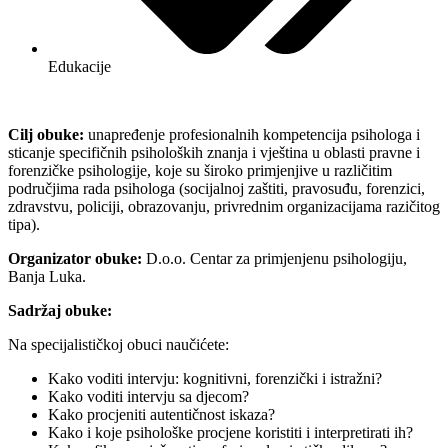
Edukacije
Cilj obuke:
unapređenje profesionalnih kompetencija psihologa i
sticanje specifičnih psiholoških znanja i vještina u oblasti pravne i
forenzičke psihologije, koje su široko primjenjive u različitim
područjima rada psihologa (socijalnoj zaštiti, pravosuđu, forenzici,
zdravstvu, policiji, obrazovanju, privrednim organizacijama razičitog
tipa).
Organizator obuke:
D.o.o. Centar za primjenjenu psihologiju,
Banja Luka.
Sadržaj obuke:
Na specijalističkoj obuci naučićete:
Kako voditi intervju: kognitivni, forenzički i istražni?
Kako voditi intervju sa djecom?
Kako procjeniti autentičnost iskaza?
Kako i koje psihološke procjene koristiti i interpretirati ih?