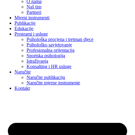
O nama
Naš tim
Partneri
Mjerni instrumenti
Publikacije
Edukacije
Programi i usluge
Psihološka procjena i tretman djece
Psihološko savjetovanje
Profesionalna orijentacija
Sportska psihologija
Istraživanja
Konsalting i HR usluge
Naručite
Naručite publikaciju
Naručite mjerne instrumente
Kontakt