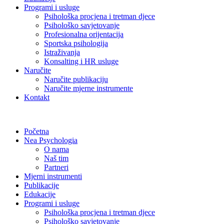
Programi i usluge
Psihološka procjena i tretman djece
Psihološko savjetovanje
Profesionalna orijentacija
Sportska psihologija
Istraživanja
Konsalting i HR usluge
Naručite
Naručite publikaciju
Naručite mjerne instrumente
Kontakt
Početna
Nea Psychologia
O nama
Naš tim
Partneri
Mjerni instrumenti
Publikacije
Edukacije
Programi i usluge
Psihološka procjena i tretman djece
Psihološko savjetovanje