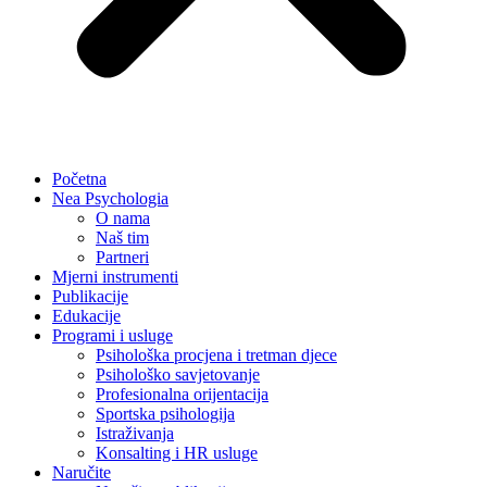
Početna
Nea Psychologia
O nama
Naš tim
Partneri
Mjerni instrumenti
Publikacije
Edukacije
Programi i usluge
Psihološka procjena i tretman djece
Psihološko savjetovanje
Profesionalna orijentacija
Sportska psihologija
Istraživanja
Konsalting i HR usluge
Naručite